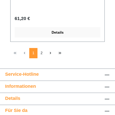
Regulärer Preis:
61,20 €
Details
Seite
Seite
1
2
Service-Hotline
Informationen
Details
Für Sie da