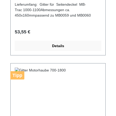
Lieferumfang: Gitter für Seitendeckel MB-
Trac 1000-1100Abmessungen ca.
450x160mmpassend zu MB0059 und MB0060
Regulärer Preis:
53,55 €
Details
Tipp