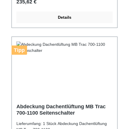
Regulärer Preis:
235,62 €
Details
Tipp
Abdeckung Dachentlüftung MB Trac
700-1100 Seitenschalter
Lieferumfang: 1 Stück Abdeckung Dachentlüftung