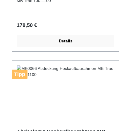
MB Trac 700-1100
Regulärer Preis:
178,50 €
Details
Tipp