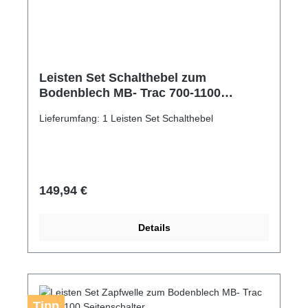
Leisten Set Schalthebel zum
Bodenblech MB- Trac 700-1100
Seitenschalter
Lieferumfang: 1 Leisten Set Schalthebel
Regulärer Preis:
149,94 €
Details
Tipp