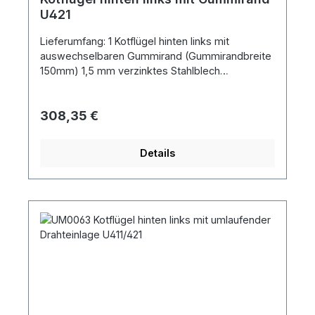
U421
Lieferumfang: 1 Kotflügel hinten links mit
auswechselbaren Gummirand (Gummirandbreite
150mm) 1,5 mm verzinktes Stahlblech
Kotflügelbreite ohne Gummirand ca. 190
mmSpannweite ca. 1057 mmBlechlänge ca. 1425
Regulärer Preis:
308,35 €
mm
Details