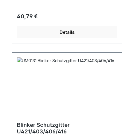
Regulärer Preis:
40,79 €
Details
Blinker Schutzgitter
U421/403/406/416