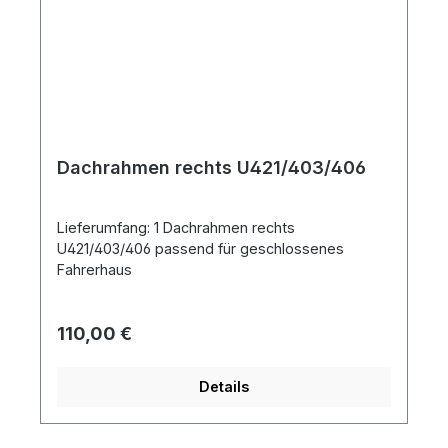
Dachrahmen rechts U421/403/406
Lieferumfang: 1 Dachrahmen rechts
U421/403/406 passend für geschlossenes
Fahrerhaus
Regulärer Preis:
110,00 €
Details