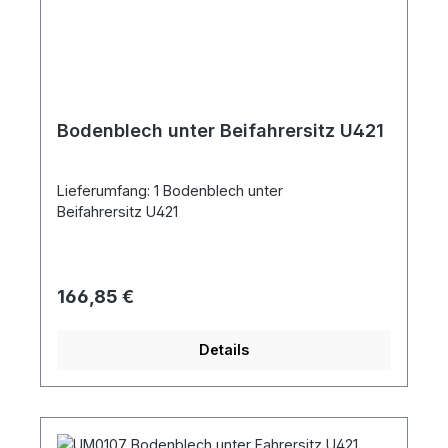
Bodenblech unter Beifahrersitz U421
Lieferumfang: 1 Bodenblech unter
Beifahrersitz U421
Regulärer Preis:
166,85 €
Details