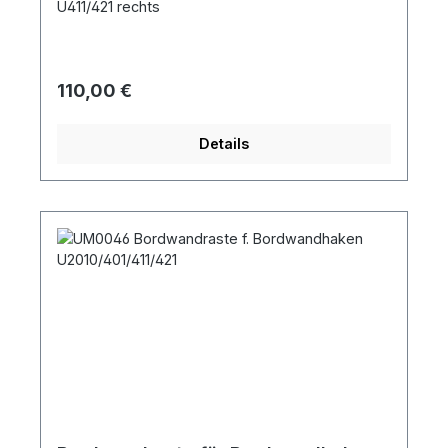
U411/421 rechts
Regulärer Preis:
110,00 €
Details