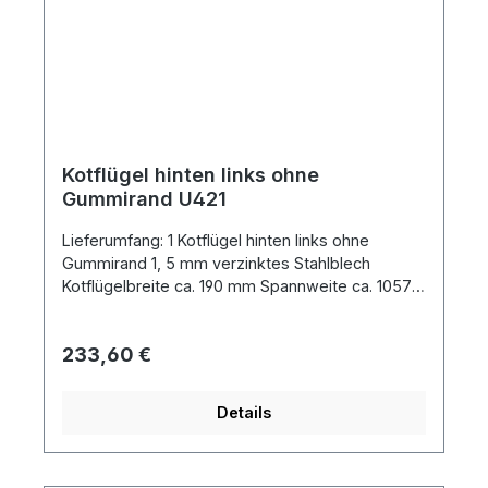
Kotflügel hinten links ohne
Gummirand U421
Lieferumfang: 1 Kotflügel hinten links ohne
Gummirand 1, 5 mm verzinktes Stahlblech
Kotflügelbreite ca. 190 mm Spannweite ca. 1057
mm Blechlänge ca. 1425 mm Blechteil ist
kompatibel zum original DB Gummirandohne
Regulärer Preis:
233,60 €
Gummirand
Details