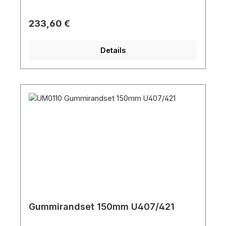
Regulärer Preis:
233,60 €
Details
Gummirandset 150mm U407/421