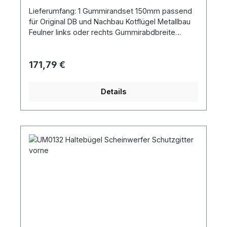
Lieferumfang: 1 Gummirandset 150mm passend
für Original DB und Nachbau Kotflügel Metallbau
Feulner links oder rechts Gummirabdbreite
150mm
Regulärer Preis:
171,79 €
Details