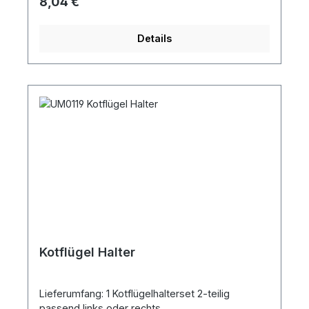
Regulärer Preis:
8,04 €
Details
Kotflügel Halter
Lieferumfang: 1 Kotflügelhalterset 2-teilig
passend links oder rechts