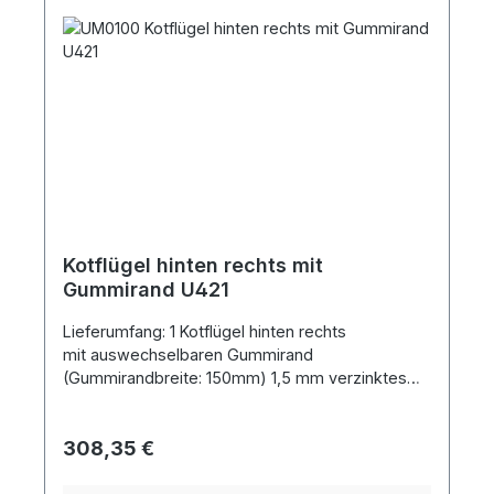
Kotflügel hinten rechts mit
Gummirand U421
Lieferumfang: 1 Kotflügel hinten rechts
mit auswechselbaren Gummirand
(Gummirandbreite: 150mm) 1,5 mm verzinktes
Stahlblech Kotflügelbreite ohne Gummirand ca.
190 mmSpannweite ca. 1057 mm Blechlänge ca.
Regulärer Preis:
308,35 €
1425 mm