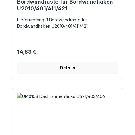
Bordwandraste für Bordwandhaken
U2010/401/411/421
Lieferumfang: 1 Bordwandraste für
Bordwandhaken U2010/401/411/421
Regulärer Preis:
14,83 €
Details