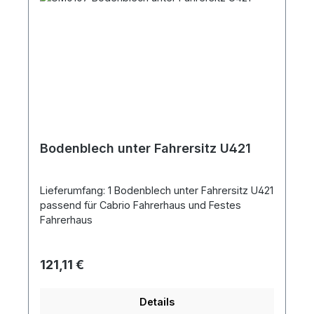
Bodenblech unter Fahrersitz U421
Lieferumfang: 1 Bodenblech unter Fahrersitz U421
passend für Cabrio Fahrerhaus und Festes
Fahrerhaus
Regulärer Preis:
121,11 €
Details