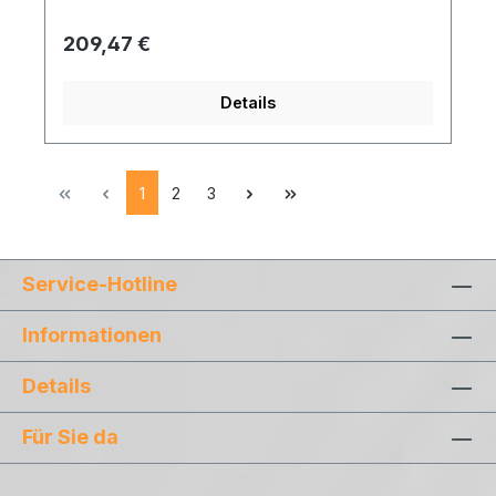
Regulärer Preis:
209,47 €
Details
Seite
Seite
Seite
1
2
3
Service-Hotline
Informationen
Details
Für Sie da