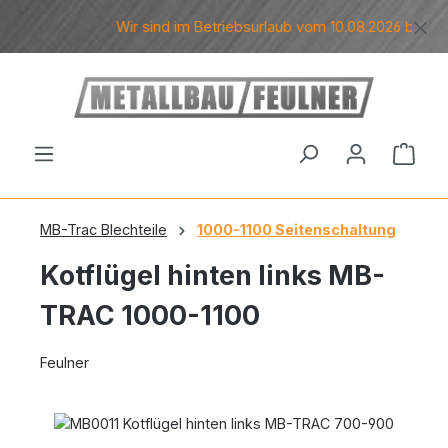
Zum Hauptinhalt springen
Wir sind im Betriebsurlaub vom 10.08.2026 bis eins
Ware
MB-Trac Blechteile
1000-1100 Seitenschaltung
Kotflügel hinten links MB-
TRAC 1000-1100
Feulner
Bildergalerie überspringen