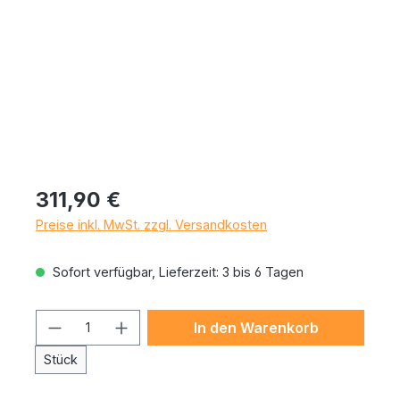
Regulärer Preis:
311,90 €
Preise inkl. MwSt. zzgl. Versandkosten
Sofort verfügbar, Lieferzeit: 3 bis 6 Tagen
Produkt Anzahl: Gib den gewünschten 
In den Warenkorb
Stück