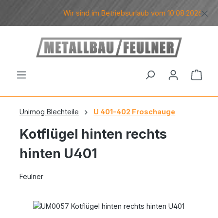
Zum Hauptinhalt springen
Wir sind im Betriebsurlaub vom 10.08.2026 bis ei
Ware
Unimog Blechteile
U 401-402 Froschauge
Kotflügel hinten rechts
hinten U401
Feulner
Bildergalerie überspringen