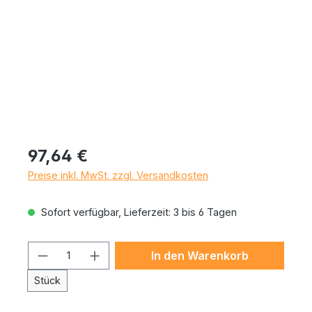
Regulärer Preis:
97,64 €
Preise inkl. MwSt. zzgl. Versandkosten
Sofort verfügbar, Lieferzeit: 3 bis 6 Tagen
Produkt Anzahl: Gib den gewünschten 
In den Warenkorb
Stück