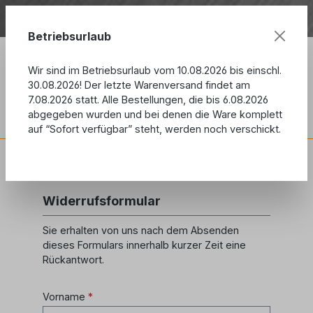
Zum Hauptinhalt springen
Wir sind im Betriebsurlaub vom 10.08.2026 bis 
Betriebsurlaub
Wir sind im Betriebsurlaub vom 10.08.2026 bis einschl.
30.08.2026! Der letzte Warenversand findet am
7.08.2026 statt. Alle Bestellungen, die bis 6.08.2026
Ware
abgegeben wurden und bei denen die Ware komplett
auf “Sofort verfügbar” steht, werden noch verschickt.
Informationen
Widerrufsformular
Widerrufsformular
Sie erhalten von uns nach dem Absenden
dieses Formulars innerhalb kurzer Zeit eine
Rückantwort.
Vorname
*