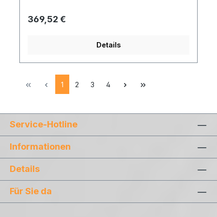
ohne Gummirand
Regulärer Preis:
369,52 €
Details
Seite
Seite
Seite
Seite
1
2
3
4
Service-Hotline
Informationen
Details
Für Sie da