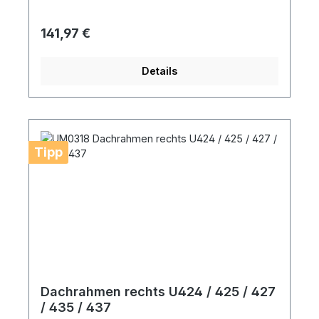
Regulärer Preis:
141,97 €
Details
Tipp
Dachrahmen rechts U424 / 425 / 427
/ 435 / 437