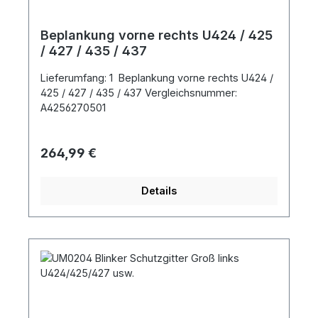
Beplankung vorne rechts U424 / 425
/ 427 / 435 / 437
Lieferumfang: 1 Beplankung vorne rechts U424 /
425 / 427 / 435 / 437 Vergleichsnummer:
A4256270501
Regulärer Preis:
264,99 €
Details