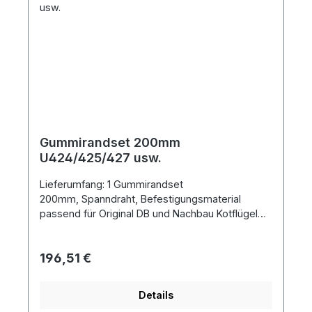
Gummirandset 200mm
U424/425/427 usw.
Lieferumfang: 1 Gummirandset
200mm, Spanndraht, Befestigungsmaterial
passend für Original DB und Nachbau Kotflügel
Metallbau Feulner links oder rechts
Gummirandbreite 200mm
Regulärer Preis:
196,51 €
Details