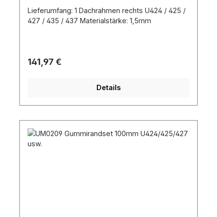
Lieferumfang: 1 Dachrahmen rechts U424 / 425 /
427 / 435 / 437 Materialstärke: 1,5mm
Regulärer Preis:
141,97 €
Details