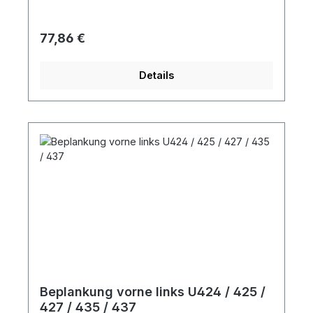
Regulärer Preis:
77,86 €
Details
Beplankung vorne links U424 / 425 /
427 / 435 / 437