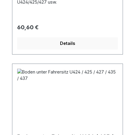
U424/425/427 usw.
Regulärer Preis:
60,60 €
Details