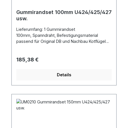
Gummirandset 100mm U424/425/427
usw.
Lieferumfang: 1 Gummirandset
100mm, Spanndraht, Befestigungsmaterial
passend für Original DB und Nachbau Kotflügel
Metallbau Feulner links oder rechts
Gummirandbreite 100mm
Regulärer Preis:
185,38 €
Details