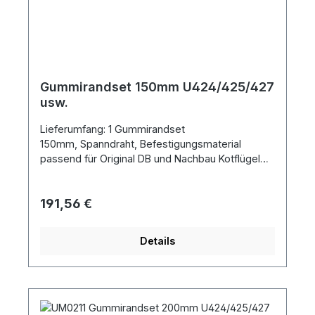
Gummirandset 150mm U424/425/427
usw.
Lieferumfang: 1 Gummirandset
150mm, Spanndraht, Befestigungsmaterial
passend für Original DB und Nachbau Kotflügel
Metallbau Feulner links oder rechts
Gummirandbreite 150mm
Regulärer Preis:
191,56 €
Details