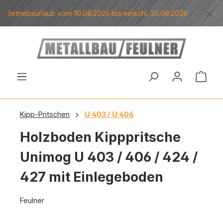
Zum Hauptinhalt springen
 Betriebsurlaub vom 10.08.2026 bis einschl. 30.08.2026!
Ware
Kipp-Pritschen
U 403 / U 406
Holzboden Kipppritsche
Unimog U 403 / 406 / 424 /
427 mit Einlegeboden
Feulner