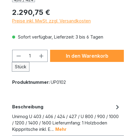
Regulärer Preis:
2.290,75 €
Preise inkl. MwSt. zzgl. Versandkosten
Sofort verfügbar, Lieferzeit: 3 bis 6 Tagen
Produkt Anzahl: Gib den gewünschten 
In den Warenkorb
Stück
Produktnummer:
UP0102
Beschreibung
Unimog U 403 / 406 / 424 / 427 / U 800 / 900 / 1000
/ 1200 / 1400 / 1600 Lieferumfang: 1 Holzboden
Kipppritsche inkl. E…
Mehr