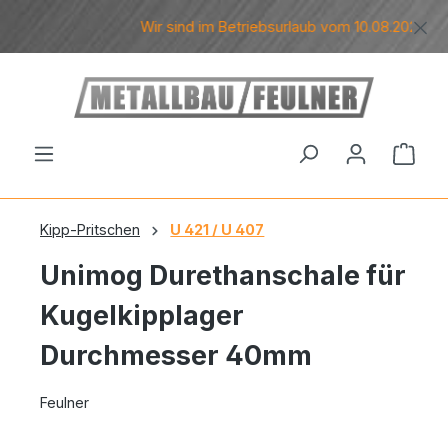
Zum Hauptinhalt springen
Wir sind im Betriebsurlaub vom 10.08.2026 bis 
Ware
Kipp-Pritschen
U 421 / U 407
Unimog Durethanschale für
Kugelkipplager
Durchmesser 40mm
Feulner