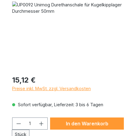
Bildergalerie überspringen
Regulärer Preis:
15,12 €
Preise inkl. MwSt. zzgl. Versandkosten
Sofort verfügbar, Lieferzeit: 3 bis 6 Tagen
Produkt Anzahl: Gib den gewünschten 
In den Warenkorb
Stück