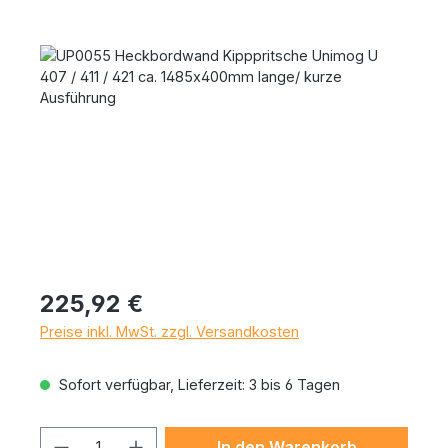
Bildergalerie überspringen
Regulärer Preis:
225,92 €
Preise inkl. MwSt. zzgl. Versandkosten
Sofort verfügbar, Lieferzeit: 3 bis 6 Tagen
Produkt Anzahl: Gib den gewünschten 
In den Warenkorb